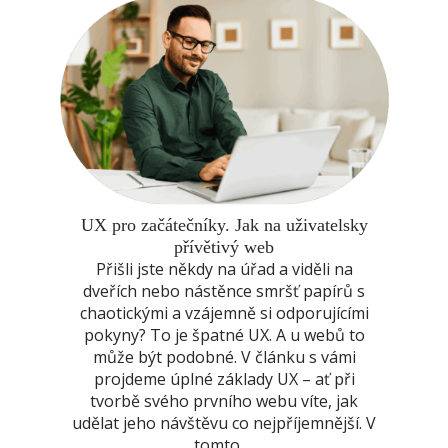
UX pro začátečníky. Jak na uživatelsky
přívětivý web
Přišli jste někdy na úřad a viděli na
dveřích nebo nástěnce smršť papírů s
chaotickými a vzájemně si odporujícími
pokyny? To je špatné UX. A u webů to
může být podobné. V článku s vámi
projdeme úplné základy UX – ať při
tvorbě svého prvního webu víte, jak
udělat jeho návštěvu co nejpříjemnější. V
tomto …