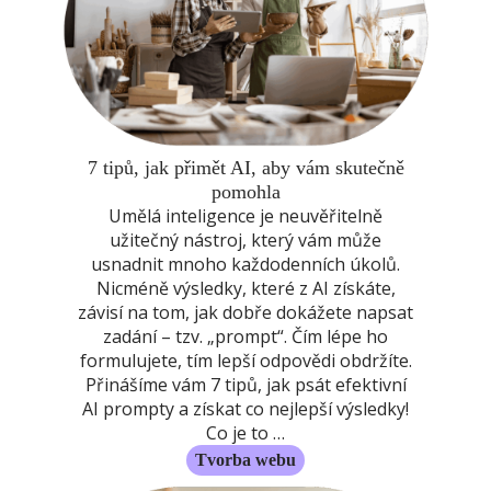
7 tipů, jak přimět AI, aby vám skutečně
pomohla
Umělá inteligence je neuvěřitelně
užitečný nástroj, který vám může
usnadnit mnoho každodenních úkolů.
Nicméně výsledky, které z AI získáte,
závisí na tom, jak dobře dokážete napsat
zadání – tzv. „prompt“. Čím lépe ho
formulujete, tím lepší odpovědi obdržíte.
Přinášíme vám 7 tipů, jak psát efektivní
AI prompty a získat co nejlepší výsledky!
Co je to …
Tvorba webu