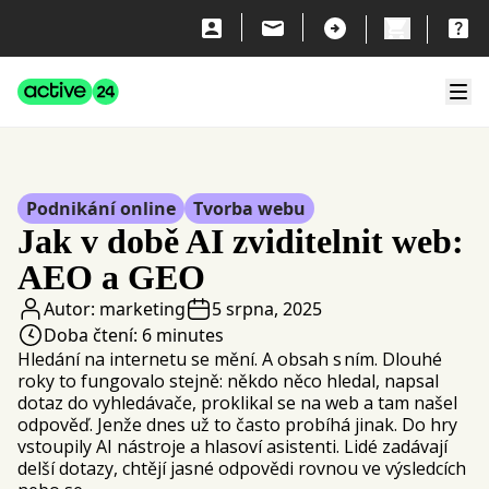
Přeskočit na obsah
Active24
Zavří
Podnikání online
Tvorba webu
Jak v době AI zviditelnit web:
J
AEO a GEO
p
Autor:
marketing
5 srpna, 2025
Doba čtení:
6 minutes
Hledání na internetu se mění. A obsah s ním. Dlouhé
Bl
roky to fungovalo stejně: někdo něco hledal, napsal
mů
dotaz do vyhledávače, proklikal se na web a tam našel
ko
odpověď. Jenže dnes už to často probíhá jinak. Do hry
vi
vstoupily AI nástroje a hlasoví asistenti. Lidé zadávají
pr
delší dotazy, chtějí jasné odpovědi rovnou ve výsledcích
po