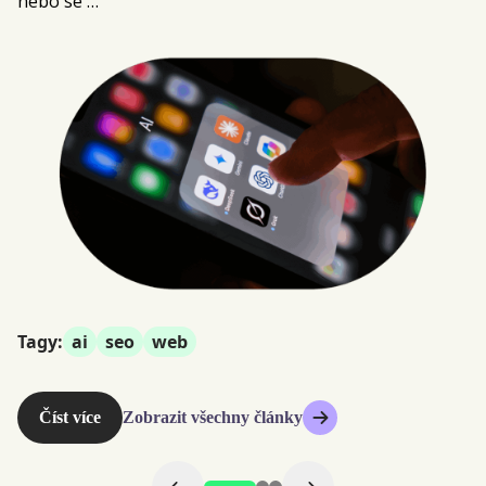
nebo se …
do
T
Tagy:
ai
seo
web
Číst více
Zobrazit všechny články