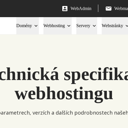
WebAdmin
Webmai
Domény
Webhosting
Servery
Webstránky
chnická specifik
webhostingu
 parametrech, verzích a dalších podrobnostech naš