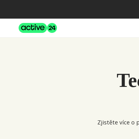
Přeskočit na obsah
Active24
Te
Zjistěte více o