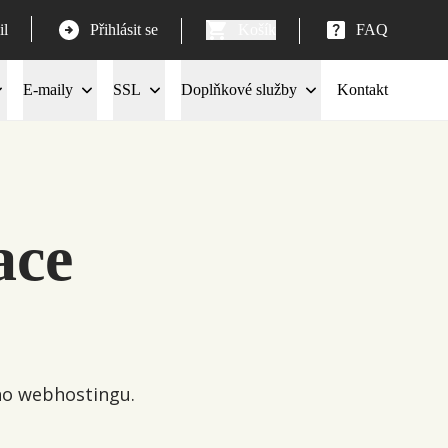
l
Přihlásit se
Košík
FAQ
E-maily
SSL
Doplňkové služby
Kontakt
ace
eho webhostingu.