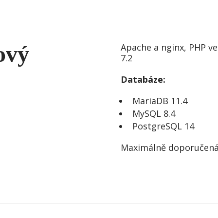
ový
Apache a nginx, PHP ve 
7.2
Databáze:
MariaDB 11.4
MySQL 8.4
PostgreSQL 14
Maximálně doporučená 