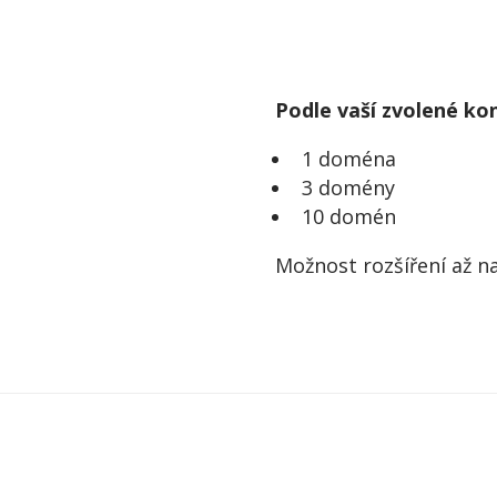
Podle vaší zvolené ko
1 doména
3 domény
10 domén
Možnost rozšíření až n