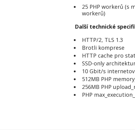
25 PHP workerů (s m
workerů)
Další technické specif
HTTP/2, TLS 1.3
Brotli komprese
HTTP cache pro sta
SSD-only architektu
10 Gbit/s internetov
512MB PHP memory_
256MB PHP upload_ma
PHP max_execution_