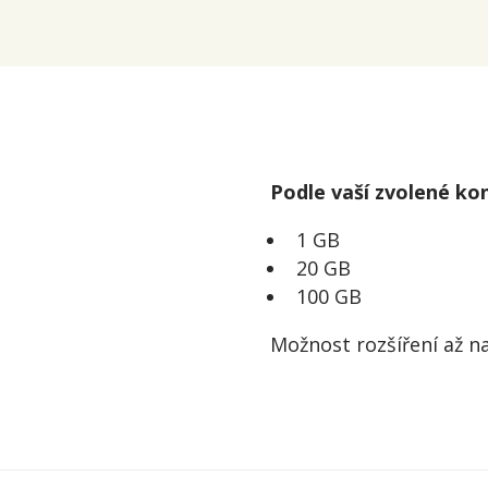
Podle vaší zvolené ko
1 GB
20 GB
100 GB
Možnost rozšíření až n