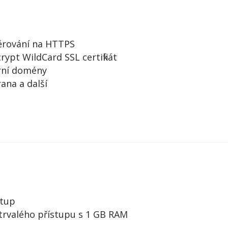
ěrování na HTTPS
rypt WildCard SSL certifikát
rní domény
ana a další
stup
trvalého přístupu s 1 GB RAM