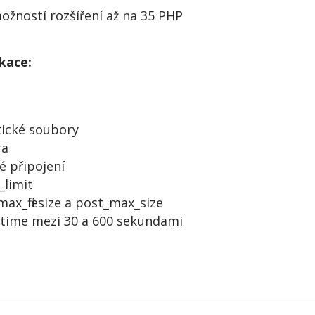
ožností rozšíření až na 35 PHP
ikace:
tické soubory
ra
é připojení
limit
x_filesize a post_max_size
time mezi 30 a 600 sekundami