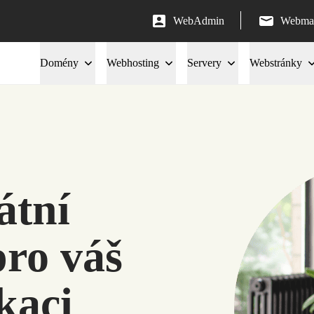
WebAdmin
Webmai
Domény
Webhosting
Servery
Webstránky
átní
pro váš
kaci