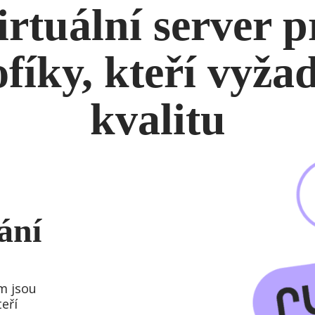
irtuální server p
fíky, kteří vyža
kvalitu
ání
m jsou
eří