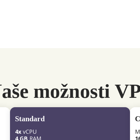
aše možnosti V
Standard
C
4x
vCPU
M
4 GB
RAM
1