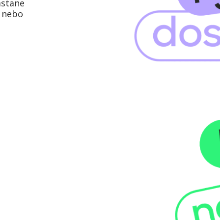
astane
p nebo