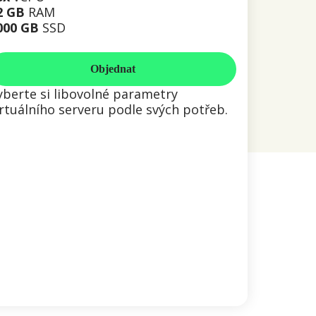
2 GB
RAM
000 GB
SSD
Objednat
yberte si libovolné parametry
irtuálního serveru podle svých potřeb.