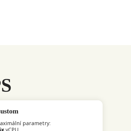
PS
ustom
aximální parametry:
6x
vCPU