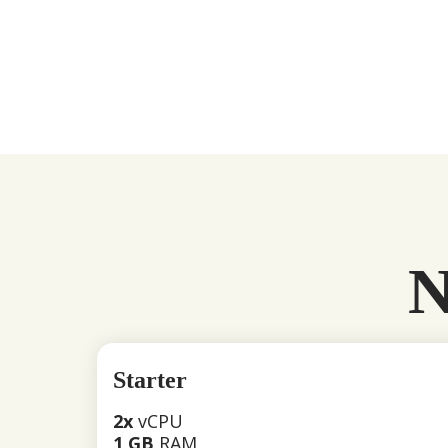
N
Starter
2x
vCPU
1 GB
RAM