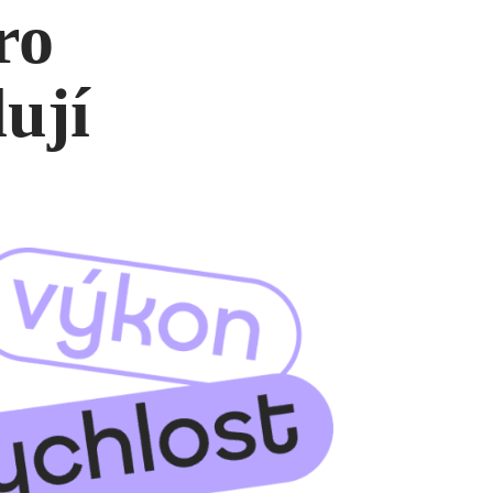
ro
dují