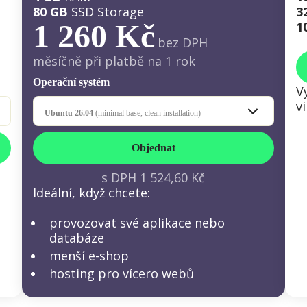
80 GB
SSD Storage
3
1 260 Kč
1
bez DPH
měsíčně při platbě na 1 rok
Operační systém
V
v
Ubuntu 26.04
(minimal base, clean installation)
Objednat
s DPH
1 524,60 Kč
Ideální, když chcete:
provozovat své aplikace nebo
databáze
menší e-shop
hosting pro vícero webů