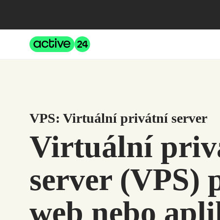
Přeskočit na obsah
Active24
VPS: Virtuální privátní server
Virtuální priv
server (VPS) 
web nebo apli