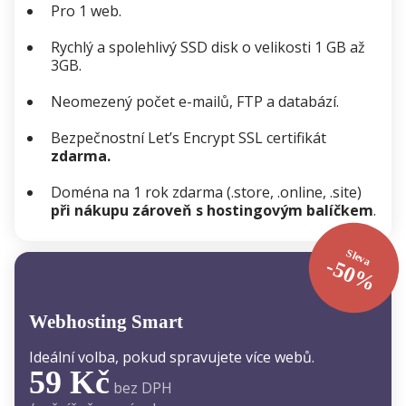
Pro 1 web.
Rychlý a spolehlivý SSD disk o velikosti 1 GB až
3GB.
Neomezený počet e-mailů, FTP a databází.
Bezpečnostní Let’s Encrypt SSL certifikát
zdarma.
Doména na 1 rok zdarma (.store, .online, .site)
při nákupu zároveň s hostingovým balíčkem
.
Sleva
-50%
Webhosting Smart
Ideální volba, pokud spravujete více webů.
59 Kč
bez DPH