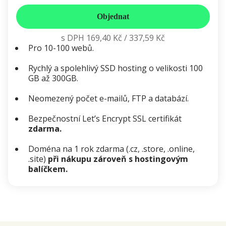
Objednat
s DPH
169,40 Kč
/
337,59 Kč
Pro 10-100 webů.
Rychlý a spolehlivý SSD hosting o velikosti 100
GB až 300GB.
Neomezený počet e-mailů, FTP a databází.
Bezpečnostní Let’s Encrypt SSL certifikát
zdarma.
Doména na 1 rok zdarma (.cz, .store, .online,
.site)
při nákupu zároveň s hostingovým
balíčkem.