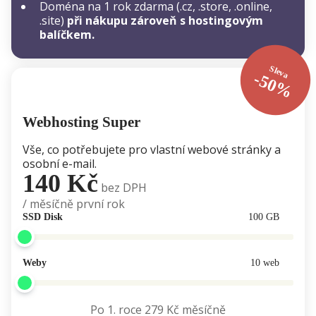
Doména na 1 rok zdarma (.cz, .store, .online,
.site)
při nákupu zároveň s hostingovým
balíčkem.
Sleva
-50%
Webhosting Super
Vše, co potřebujete pro vlastní webové stránky a
osobní e-mail.
140 Kč
bez DPH
/ měsíčně první rok
SSD Disk
100 GB
Weby
10 web
Po 1. roce
279 Kč
měsíčně