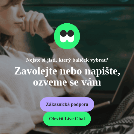
Nejste si jistí, který balíček vybrat?
Zavolejte nebo napište,
ozveme se vám
Zákaznická podpora
Otevřít Live Chat