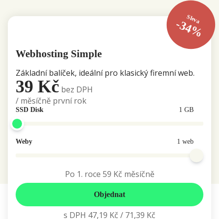
Sleva
-34%
Webhosting Simple
Základní balíček, ideální pro klasický firemní web.
39 Kč
bez DPH
/ měsíčně první rok
SSD Disk
1 GB
Weby
1 web
Po 1. roce
59 Kč
měsíčně
Objednat
s DPH
47,19 Kč
/
71,39 Kč