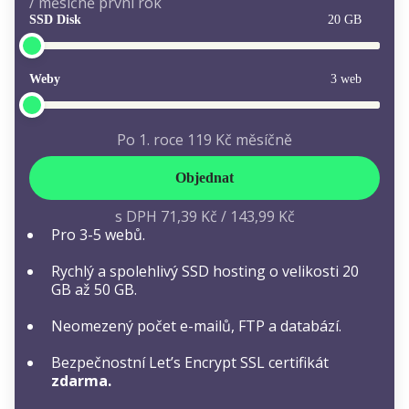
/ měsíčně první rok
SSD Disk
20 GB
Weby
3 web
Po 1. roce
119 Kč
měsíčně
Objednat
s DPH
71,39 Kč
/
143,99 Kč
Pro 3-5 webů.
Rychlý a spolehlivý SSD hosting o velikosti 20
GB až 50 GB.
Neomezený počet e-mailů, FTP a databází.
Bezpečnostní Let’s Encrypt SSL certifikát
zdarma.