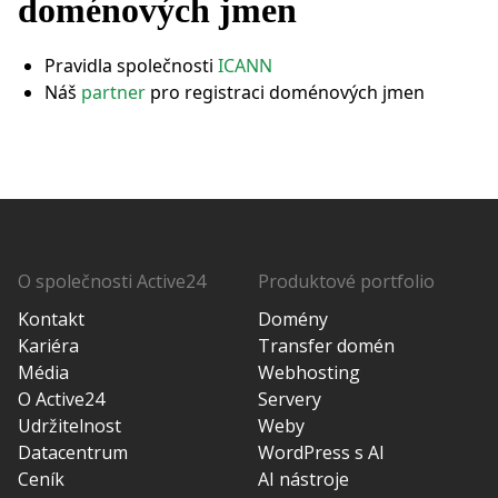
doménových jmen
Pravidla společnosti
ICANN
Náš
partner
pro registraci doménových jmen
O společnosti Active24
Produktové portfolio
Kontakt
Domény
Kariéra
Transfer domén
Média
Webhosting
O Active24
Servery
Udržitelnost
Weby
Datacentrum
WordPress s AI
Ceník
AI nástroje