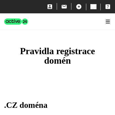
Přeskočit na obsah
Active24
Zavří
Pravidla registrace
domén
.CZ doména