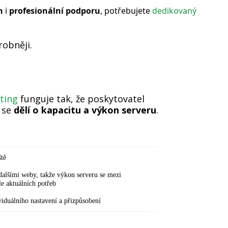
n
i
profesionální podporu
, potřebujete
dedikovaný
robněji.
ting
funguje tak, že poskytovatel
 se
dělí o kapacitu a výkon serveru
.
ště
 dalšími weby, takže výkon serveru se mezi
le aktuálních potřeb
viduálního nastavení a přizpůsobení