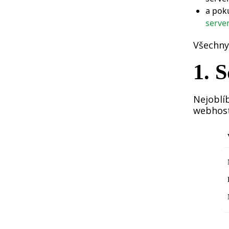
a pok
server
Všechny
1. 
Nejoblí
webhost