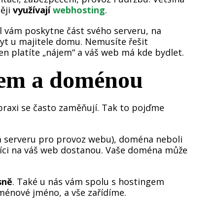
ěji
využívají
webhosting
.
l vám poskytne část svého serveru, na
yt u majitele domu. Nemusíte řešit
jen platíte „nájem“ a váš web má kde bydlet.
gem a doménou
praxi se často zaměňují. Tak to pojďme
na serveru pro provoz webu), doména neboli
níci na váš web dostanou. Vaše doména může
sně
. Také u nás vám spolu s hostingem
oménové jméno, a vše zařídíme.