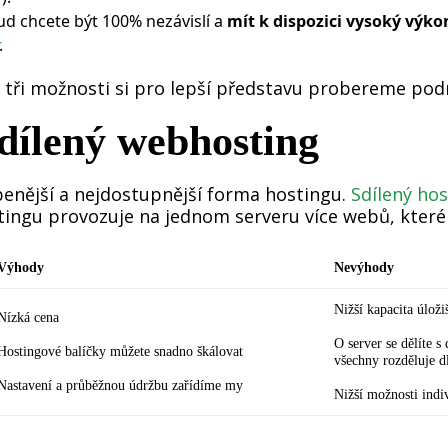
ud chcete být 100% nezávislí a
mít k dispozici vysoký výko
.
 tři možnosti si pro lepší představu probereme pod
Sdílený webhosting
benější a nejdostupnější forma hostingu.
Sdílený hos
ingu provozuje na jednom serveru více webů, které
Výhody
Nevýhody
Nižší kapacita úloži
Nízká cena
O server se dělíte s
Hostingové balíčky můžete snadno škálovat
všechny rozděluje d
Nastavení a průběžnou údržbu zařídíme my
Nižší možnosti indi