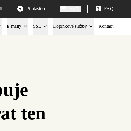
l
Přihlásit se
Košík
FAQ
E-maily
SSL
Doplňkové služby
Kontakt
buje
at ten