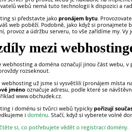
vatelů webů nemá tuto technologii k dispozici a rad
ing si představte jako
pronájem bytu
. Provozovate
váš web poběží. Podobně, jako když si pronajmete b
í, provoz a údržbu serveru, to vše zařídíme my. Vy 
díly mezi webhostin
e webhosting a doména označují jinou část webu, v 
provždy rozseknout.
 webhosting už jsme si vysvětlili (pronájem místa 
vé jméno
označuje adresu, podle které se návštěv
příklad www.obchudek.cz.
ing i doménu si tvůrci webů typicky
pořizují souča
edkujeme i
doménu
. Stačí, když si vyberete volné d
čtěte si, co potřebujete vědět o registraci domény.