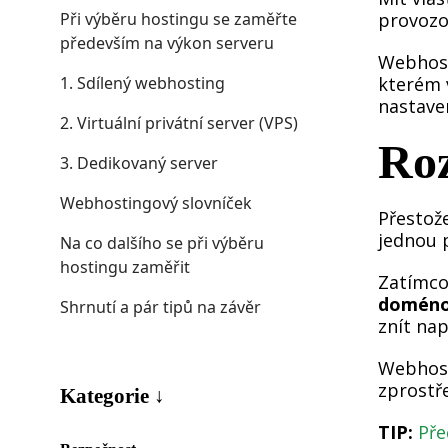
Při výběru hostingu se zaměřte
provozo
především na výkon serveru
Webhost
1. Sdílený webhosting
kterém 
nastaven
2. Virtuální privátní server (VPS)
Roz
3. Dedikovaný server
Webhostingový slovníček
Přestož
jednou 
Na co dalšího se při výběru
hostingu zaměřit
Zatímco
doméno
Shrnutí a pár tipů na závěr
znít na
Webhost
zprostř
Kategorie ↓
TIP:
Pře