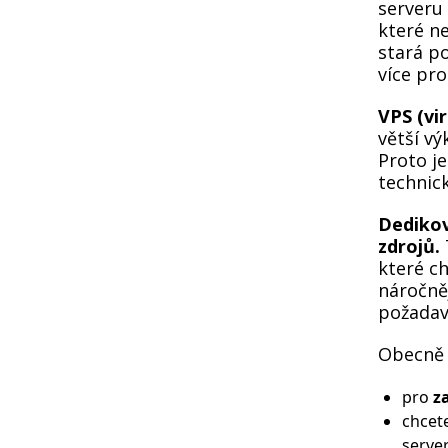
serveru 
které n
stará p
více pr
VPS (vir
větší vý
Proto j
technick
Dedikov
zdrojů.
které c
náročněj
požadav
Obecně l
pro
za
chcet
server