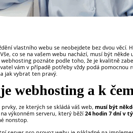
jíždění vlastního webu se neobejdete bez dvou věcí
 Vše, co se na vašem webu nachází, musí být někde u
 webhosting poznáte podle toho, že je kvalitně zabe
vatel vám v případě potřeby vždy podá pomocnou ru
a jak vybrat ten pravý.
je webhosting a k čem
 prvky, ze kterých se skládá váš web,
musí být někd
 na výkonném serveru, který běží
24 hodin 7 dní v t
é nonstop.
stní server pro provoz webu je nákladné na implemen