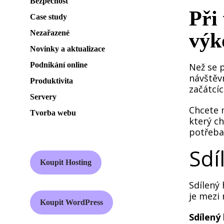
Bezpečnost
Při
Case study
Nezařazené
výk
Novinky a aktualizace
Podnikání online
Než se p
návštěvn
Produktivita
začátcíc
Servery
Chcete 
Tvorba webu
který ch
potřeba 
Sdí
Koupit Hosting
Sdílený 
je mezi 
Koupit WordPress
Sdílený