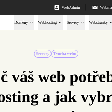
WebAdmin
Webmai
Domény
Webhosting
Servery
Webstránky
Servery
Tvorba webu
č váš web potře
sting a jak vybr