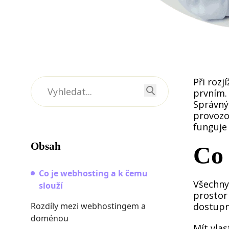
Při roz
prvním.
Správný
provozo
funguje 
Obsah
Co 
Co je webhosting a k čemu
Všechny
slouží
prostor
Rozdíly mezi webhostingem a
dostupn
doménou
Mít vla