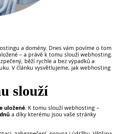
. Hostingu a domény. Dnes vám povíme o tom
ložené – a právě k tomu slouží webhosting.
zpečený, běží rychle a bez výpadků a
ku. V článku vysvětlujeme, jak webhosting
u slouží
e uložené
. K tomu slouží webhosting –
ýdnů
a díky kterému jsou vaše stránky
taci, zabezpečení, provoz i údržbu. Většina