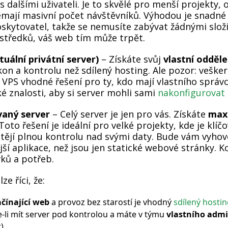
s dalšími uživateli. Je to skvělé pro menší projekty
emají masivní počet návštěvníků. Výhodou je snadné 
oskytovatel, takže se nemusíte zabývat žádnými slož
ostředků, váš web tím může trpět.
tuální privátní server)
– Získáte svůj
vlastní odděl
kon a kontrolu než sdílený hosting. Ale pozor: veške
e VPS vhodné řešení pro ty, kdo mají vlastního sprá
é znalosti, aby si server mohli sami
nakonfigurovat
aný server
– Celý server je jen pro vás. Získáte
maxim
Toto řešení je ideální pro velké projekty, kde je klíč
htějí plnou kontrolu nad svými daty. Bude vám vyho
ší aplikace, než jsou jen statické webové stránky. 
ků a potřeb.
ze říci, že:
čínající web
a provoz bez starostí je vhodný
sdílený hosti
e-li mít server pod kontrolou a máte v týmu
vlastního admi
).