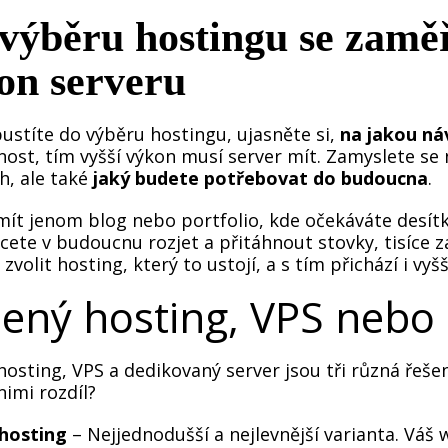
 výběru hostingu se zamě
on serveru
ustíte do výběru hostingu, ujasněte si,
na jakou ná
ost, tím vyšší výkon musí server mít. Zamyslete se 
h, ale také
jaký budete potřebovat do budoucna
.
mít jenom blog nebo portfolio, kde očekáváte desít
cete v budoucnu rozjet a přitáhnout stovky, tisíce 
zvolit hosting, který to ustojí, a s tím přichází i vy
lený hosting, VPS nebo
hosting, VPS a dedikovaný server jsou tři různá řeš
nimi rozdíl?
 hosting
– Nejjednodušší a nejlevnější varianta. Váš