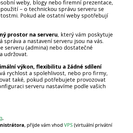
, osobní weby, blogy nebo firemní prezentace,
použití – o technickou správu serveru se
itostmi. Pokud ale ostatní weby spotřebují
ený prostor na serveru
, který vám poskytuje
rá správa a nastavení serveru jsou na vás.
vce serveru (admina) nebo dostatečné
a udržovat.
ální výkon, flexibilitu a žádné sdílení
ová rychlost a spolehlivost, nebo pro firmy,
vovat také, pokud potřebujete provozovat
Konfiguraci serveru nastavíme podle vašich
ng
,
nistrátora
, přijde vám vhod
VPS
(virtuální privátní