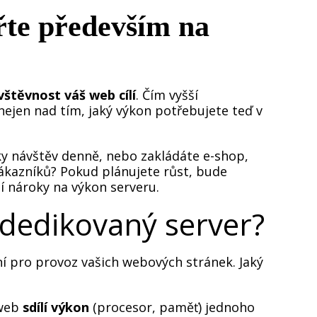
řte především na
vštěvnost váš web cílí
. Čím vyšší
nejen nad tím, jaký výkon potřebujete teď v
ky návštěv denně, nebo zakládáte e-shop,
zákazníků? Pokud plánujete růst, bude
šší nároky na výkon serveru.
 dedikovaný server?
ení pro provoz vašich webových stránek. Jaký
 web
sdílí výkon
(procesor, paměť) jednoho