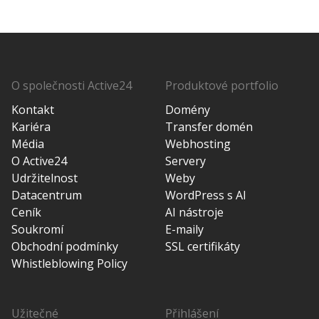
O společnosti Active24
Produktové portfolio
Kontakt
Domény
Kariéra
Transfer domén
Média
Webhosting
O Active24
Servery
Udržitelnost
Weby
Datacentrum
WordPress s AI
Ceník
AI nástroje
Soukromí
E-maily
Obchodní podmínky
SSL certifikáty
Whistleblowing Policy
Užitečné
Přihlášení